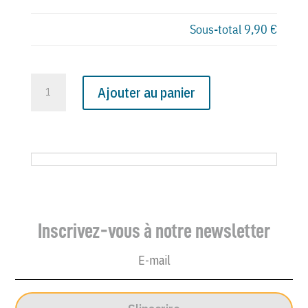
Sous-total
9,90 €
quantité
Ajouter au panier
de
N°
4128
du
Canard
Enchaîné
-
Inscrivez-vous à notre newsletter
8
Décembre
1999