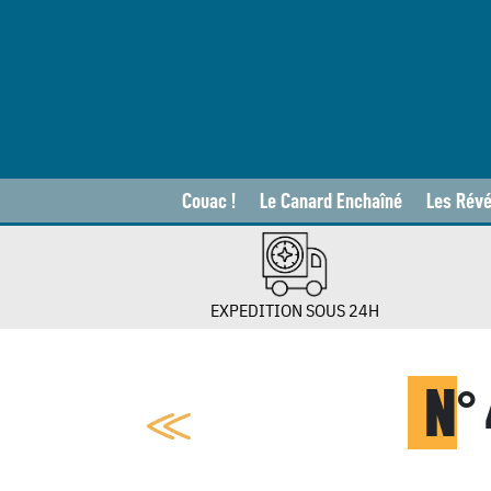
Couac !
Le Canard Enchaîné
Les Révé
EXPEDITION SOUS 24H
N
°