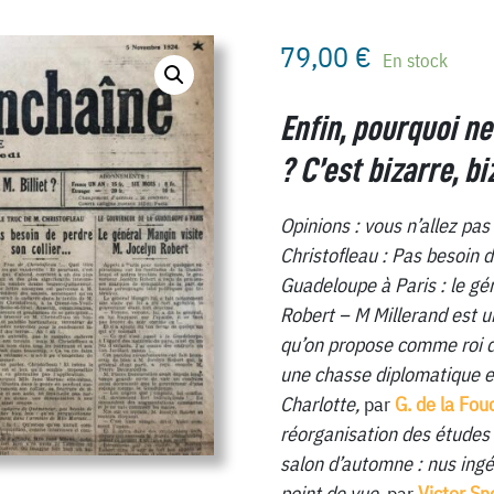
79,00
€
En stock
Enfin, pourquoi ne
? C’est bizarre, b
Opinions : vous n’allez pas
Christofleau : Pas besoin d
Guadeloupe à Paris : le gé
Robert – M Millerand est u
qu’on propose comme roi de
une chasse diplomatique en
Charlotte,
par
G. de la Fou
réorganisation des études 
salon d’automne : nus ingé
point de vue,
par
Victor Sne