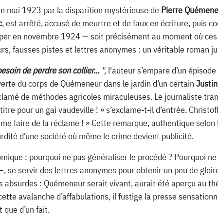
 en mai 1923 par la disparition mystérieuse de
Pierre Quémene
c
, est arrêté, accusé de meurtre et de faux en écriture, puis 
imper en novembre 1924 — soit précisément au moment où ces a
rs, fausses pistes et lettres anonymes : un véritable roman judi
esoin de perdre son collier...
",
l'auteur s’empare d’un épisode 
rte du corps de Quémeneur dans le jardin d’un certain
Justin
lamé de méthodes agricoles miraculeuses. Le journaliste trans
titre pour un gai vaudeville ! » s’exclame-t-il d’entrée. Christo
 me faire de la réclame ! » Cette remarque, authentique selon l
surdité d’une société où même le crime devient publicité.
mique : pourquoi ne pas généraliser le procédé ? Pourquoi ne 
—, se servir des lettres anonymes pour obtenir un peu de gloir
èses absurdes : Quémeneur serait vivant, aurait été aperçu au
cette avalanche d’affabulations, il fustige la presse sensationn
t que d’un fait.