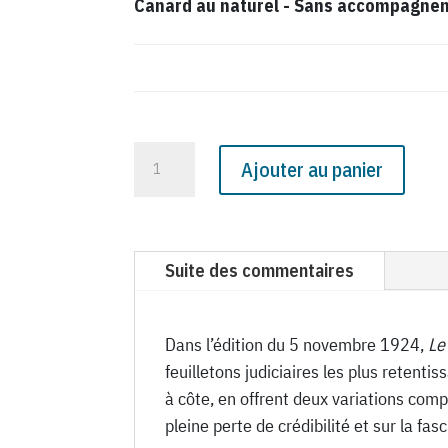
Canard au naturel
-
Sans accompagnemen
quantité
Ajouter au panier
de
N°
436
du
Suite des commentaires
Canard
Enchaîné
-
Dans l’édition du 5 novembre 1924,
Le
5
feuilletons judiciaires les plus retenti
Novembre
à côte, en offrent deux variations comp
1924
pleine perte de crédibilité et sur la fa