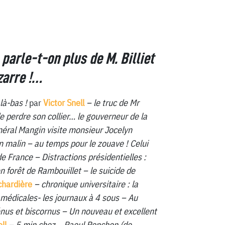
 parle-t-on plus de M. Billiet
izarre !…
 là-bas !
par
Victor Snell
– le truc de Mr
e perdre son collier… le gouverneur de la
néral Mangin visite monsieur Jocelyn
n malin – au temps pour le zouave ! Celui
 France – Distractions présidentielles :
 forêt de Rambouillet – le suicide de
chardière
– chronique universitaire : la
médicales- les journaux à 4 sous – Au
nus et biscornus – Un nouveau et excellent
ll
– 5 min chez… Raoul Ponchon (de