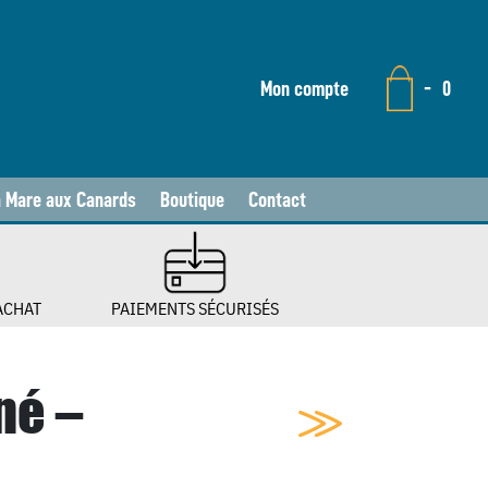
Mon compte
-
0
a Mare aux Canards
Boutique
Contact
ACHAT
PAIEMENTS SÉCURISÉS
né –