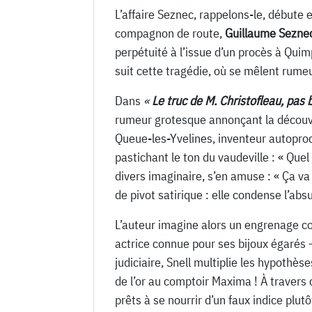
L’affaire Seznec, rappelons-le, débute
compagnon de route,
Guillaume Sezne
perpétuité à l’issue d’un procès à Qu
suit cette tragédie, où se mêlent rumeu
Dans
«
Le truc de M. Christofleau, pas b
rumeur grotesque annonçant la découve
Queue-les-Yvelines, inventeur autoproc
pastichant le ton du vaudeville : « Quel 
divers imaginaire, s’en amuse : « Ça va
de pivot satirique : elle condense l’ab
L’auteur imagine alors un engrenage co
actrice connue pour ses bijoux égarés 
judiciaire, Snell multiplie les hypoth
de l’or au comptoir Maxima ! À travers 
prêts à se nourrir d’un faux indice plutô