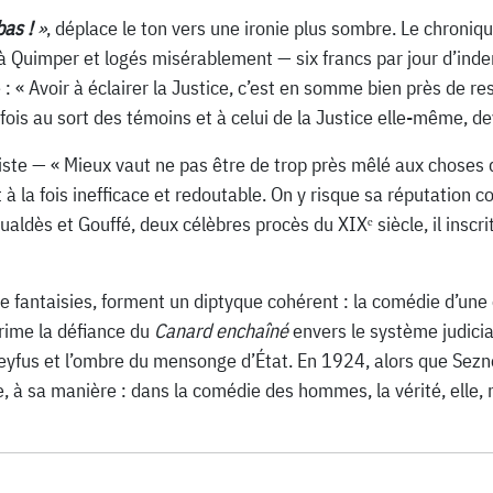
bas !
»
, déplace le ton vers une ironie plus sombre. Le chroniq
Quimper et logés misérablement — six francs par jour d’indem
e : « Avoir à éclairer la Justice, c’est en somme bien près de r
 fois au sort des témoins et à celui de la Justice elle-même, d
ste — « Mieux vaut ne pas être de trop près mêlé aux choses de
t à la fois inefficace et redoutable. On y risque sa réputation 
ualdès et Gouffé, deux célèbres procès du XIXᵉ siècle, il inscr
 de fantaisies, forment un diptyque cohérent : la comédie d’un
xprime la défiance du
Canard enchaîné
envers le système judicia
reyfus et l’ombre du mensonge d’État. En 1924, alors que Sez
, à sa manière : dans la comédie des hommes, la vérité, elle, 