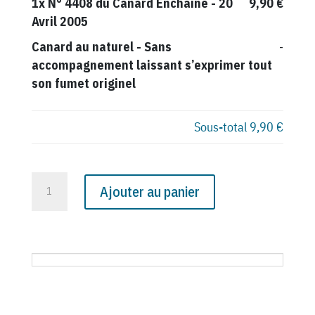
1x
N° 4408 du Canard Enchaîné - 20
9,90 €
Avril 2005
Canard au naturel
-
Sans
-
accompagnement laissant s’exprimer tout
son fumet originel
Sous-total
9,90 €
quantité
Ajouter au panier
de
N°
4408
du
Canard
Enchaîné
-