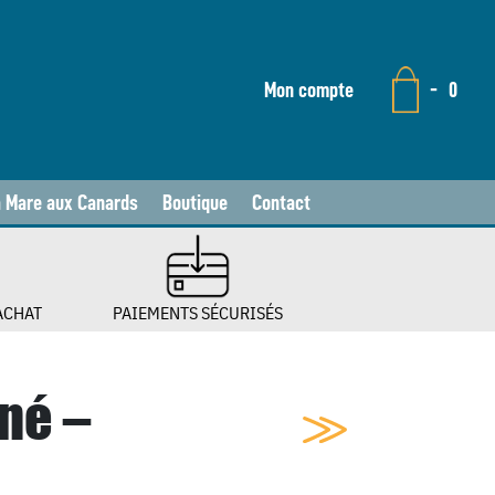
Mon compte
-
0
a Mare aux Canards
Boutique
Contact
ACHAT
PAIEMENTS SÉCURISÉS
né –