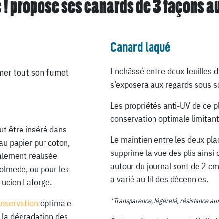
 ! propose ses canards de
3 façons a
Canard laqué
Enchâssé entre deux feuilles d
mer tout son fumet
s’exposera aux regards sous so
Les propriétés anti-UV de ce p
conservation optimale limitant
ut être inséré dans
Le maintien entre les deux pla
au papier pur coton,
supprime la vue des plis ainsi 
ialement réalisée
autour du journal sont de 2 cm
Lolmede, ou pour les
a varié au fil des décennies.
Lucien Laforge.
*Transparence, légèreté, résistance au
onservation
optimale
 la dégradation des