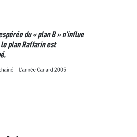
spérée du « plan B » n’influe
 le plan Raffarin est
é.
chainé – L’année Canard 2005