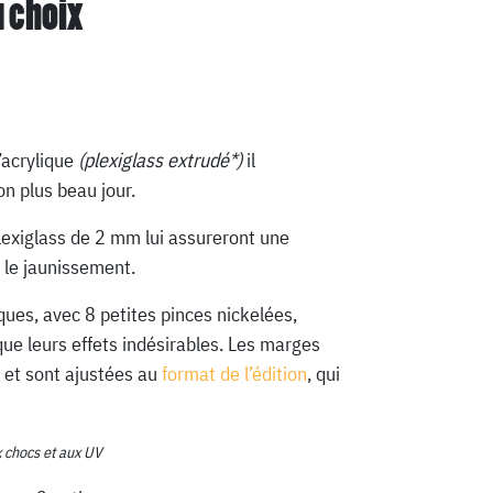
u choix
’acrylique
(plexiglass extrudé*)
il
n plus beau jour.
lexiglass de 2 mm lui assureront une
 le jaunissement.
ques, avec 8 petites pinces nickelées,
que leurs effets indésirables. Les marges
 et sont ajustées au
format de l’édition
, qui
x chocs et aux UV