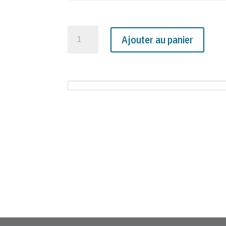
quantité
Ajouter au panier
de
N°
4412
du
Canard
Enchaîné
-
18
Mai
2005