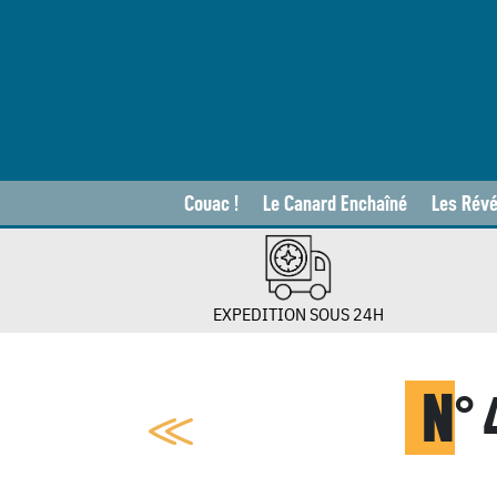
Couac !
Le Canard Enchaîné
Les Révé
EXPEDITION SOUS 24H
N
°