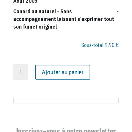
Août 2005
Canard au naturel
-
Sans
-
accompagnement laissant s’exprimer tout
son fumet originel
Sous-total
9,90 €
quantité
Ajouter au panier
de
N°
4427
du
Canard
Enchaîné
-
Inscrivez-vous à notre newsletter
31