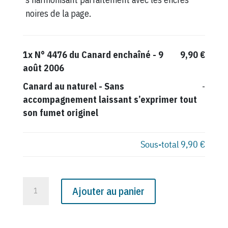
noires de la page.
1x
N° 4476 du Canard enchaîné - 9
9,90 €
août 2006
Canard au naturel
-
Sans
-
accompagnement laissant s’exprimer tout
son fumet originel
Sous-total
9,90 €
quantité
Ajouter au panier
de
N°
4476