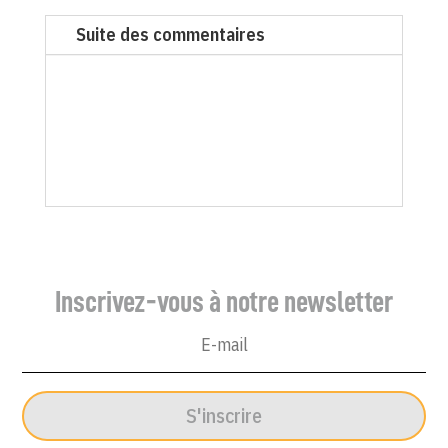
du
Suite des commentaires
Canard
enchaîné
-
9
août
2006
Inscrivez-vous à notre newsletter
S'inscrire