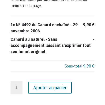
noires de la page.
1x
N° 4492 du Canard enchaîné - 29
9,90 €
novembre 2006
Canard au naturel
-
Sans
-
accompagnement laissant s’exprimer tout
son fumet originel
Sous-total
9,90 €
quantité
Ajouter au panier
de
N°
4492