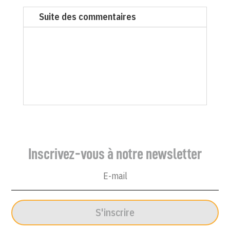
du
Suite des commentaires
Canard
enchaîné
-
29
novembre
2006
Inscrivez-vous à notre newsletter
S'inscrire