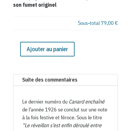
son fumet originel
Sous-total
79,00 €
Ajouter au panier
quantité
de
N°
548
Suite des commentaires
du
Canard
Enchaîné
Le dernier numéro du
Canard enchaîné
-
de l’année 1926 se conclut sur une note
29
à la fois festive et féroce. Sous le titre
Décembre
“Le réveillon s’est enfin déroulé entre