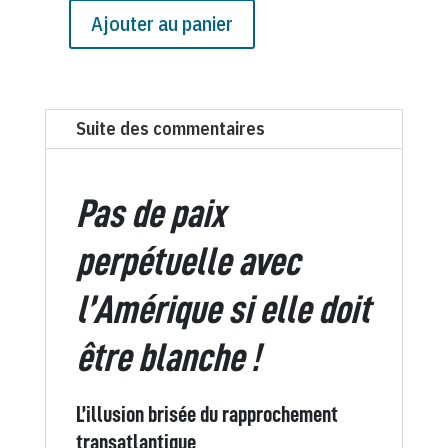
Ajouter au panier
quantité
de
N°
581
Suite des commentaires
du
Canard
Enchaîné
Pas de paix
-
17
perpétuelle avec
Août
l’Amérique si elle doit
1927
être blanche !
L’illusion brisée du rapprochement
transatlantique