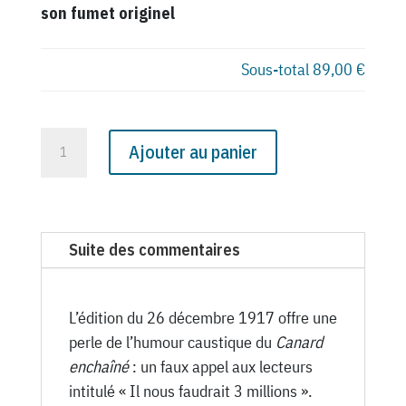
son fumet originel
Sous-total
89,00 €
quantité
Ajouter au panier
de
N°
78
du
Suite des commentaires
Canard
Enchaîné
-
L’édition du 26 décembre 1917 offre une
26
perle de l’humour caustique du
Canard
Décembre
enchaîné
: un faux appel aux lecteurs
1917
intitulé « Il nous faudrait 3 millions ».