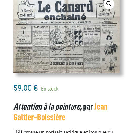
59,00
€
En stock
Attention à la peinture,
par
Jean
Galtier-Boissière
JGB brosse un portrait satirique et ironique du