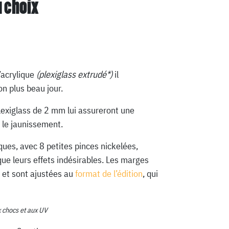
u choix
’acrylique
(plexiglass extrudé*)
il
n plus beau jour.
lexiglass de 2 mm lui assureront une
 le jaunissement.
ques, avec 8 petites pinces nickelées,
que leurs effets indésirables. Les marges
 et sont ajustées au
format de l’édition
, qui
x chocs et aux UV