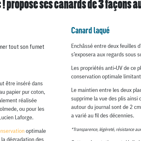
 ! propose ses canards de
3 façons a
Canard laqué
Enchâssé entre deux feuilles d
mer tout son fumet
s’exposera aux regards sous so
Les propriétés anti-UV de ce p
conservation optimale limitant
ut être inséré dans
Le maintien entre les deux pla
au papier pur coton,
supprime la vue des plis ainsi 
ialement réalisée
autour du journal sont de 2 cm
Lolmede, ou pour les
a varié au fil des décennies.
Lucien Laforge.
*Transparence, légèreté, résistance au
onservation
optimale
 la dégradation des