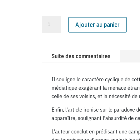
quantité
Ajouter au panier
de
N°
965
du
Suite des commentaires
Canard
Enchaîné
-
Il souligne le caractère cyclique de 
26
médiatique exagérant la menace étrangè
Décembre
celle de ses voisins, et la nécessité d
1934
Enfin, l'article ironise sur le parado
apparaître, soulignant l'absurdité de
L'auteur conclut en prédisant une camp
des fournisseurs d'armes, malgré les 