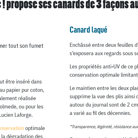
 ! propose ses canards de
3 façons a
Canard laqué
Enchâssé entre deux feuilles d
mer tout son fumet
s’exposera aux regards sous so
Les propriétés anti-UV de ce p
conservation optimale limitant
ut être inséré dans
Le maintien entre les deux pla
au papier pur coton,
supprime la vue des plis ainsi 
ialement réalisée
autour du journal sont de 2 cm
Lolmede, ou pour les
a varié au fil des décennies.
Lucien Laforge.
*Transparence, légèreté, résistance au
onservation
optimale
 la dégradation des