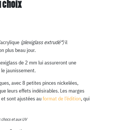
u choix
’acrylique
(plexiglass extrudé*)
il
n plus beau jour.
lexiglass de 2 mm lui assureront une
 le jaunissement.
ques, avec 8 petites pinces nickelées,
que leurs effets indésirables. Les marges
 et sont ajustées au
format de l’édition
, qui
x chocs et aux UV