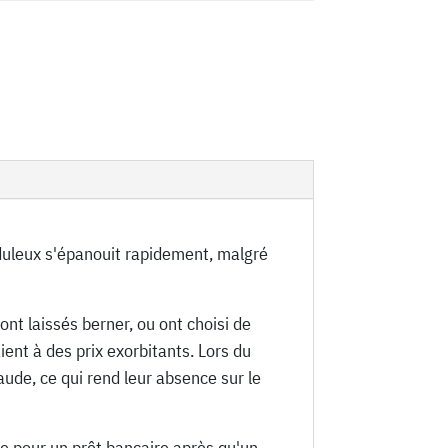
duleux s'épanouit rapidement, malgré
nt laissés berner, ou ont choisi de
ient à des prix exorbitants. Lors du
aude, ce qui rend leur absence sur le
ie pour un prêt bancaire après qu'un