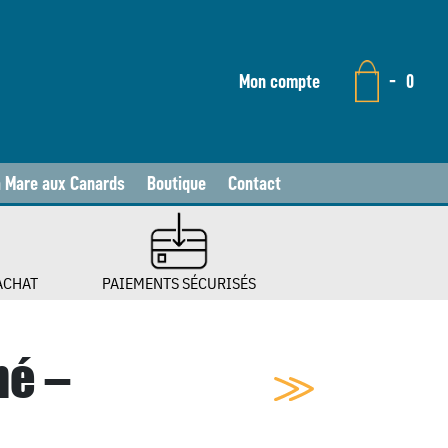
Mon compte
-
0
a Mare aux Canards
Boutique
Contact
ACHAT
PAIEMENTS SÉCURISÉS
né –