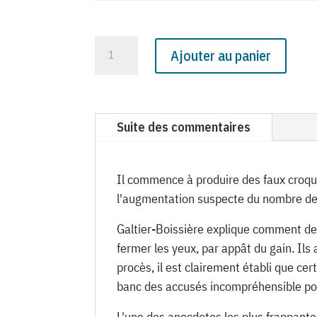
quantité
Ajouter au panier
de
N°
971
du
Suite des commentaires
Canard
Enchaîné
-
Il commence à produire des faux croqu
6
l'augmentation suspecte du nombre de
Février
Galtier-Boissière explique comment des 
1935
fermer les yeux, par appât du gain. Ils
procès, il est clairement établi que ce
banc des accusés incompréhensible pou
L'une des anecdotes les plus frappante