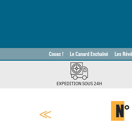
Couac !
Le Canard Enchaîné
Les Révé
EXPEDITION SOUS 24H
N
°