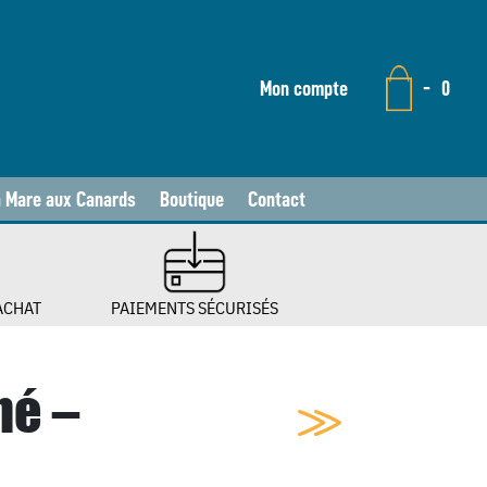
Mon compte
-
0
a Mare aux Canards
Boutique
Contact
ACHAT
PAIEMENTS SÉCURISÉS
né –