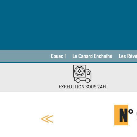
Couac !
Le Canard Enchaîné
Les Révé
EXPEDITION SOUS 24H
N
°