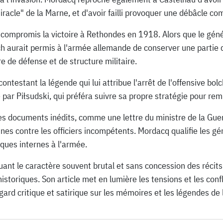
acle" de la Marne, et d'avoir failli provoquer une débâcle co
 compromis la victoire à Rethondes en 1918. Alors que le génér
 aurait permis à l'armée allemande de conserver une partie d
e de défense et de structure militaire.
ntestant la légende qui lui attribue l'arrêt de l'offensive bo
par Piłsudski, qui préféra suivre sa propre stratégie pour remp
es documents inédits, comme une lettre du ministre de la Gue
es contre les officiers incompétents. Mordacq qualifie les gé
tiques internes à l'armée.
ant le caractère souvent brutal et sans concession des récits 
storiques. Son article met en lumière les tensions et les confl
ard critique et satirique sur les mémoires et les légendes de 