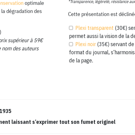
*Transparence, légèreté, résistance au
onservation
optimale
 la dégradation des
Cette présentation est décliné
Plexi transparent
(30€) ser
)
permet aussi la vision de la d
prix supérieur à 59€
Plexi noir
(35€) servant de 
 le nom des auteurs
format du journal, s’harmonis
de la page.
 1935
t laissant s’exprimer tout son fumet originel