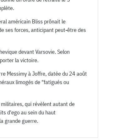
mplète.
al américain Bliss prônait le
e ses forces, anticipant peut-être des
lchevique devant Varsovie. Selon
orter la victoire.
rre Messimy à Joffre, datée du 24 août
néraux limogés de "fatigués ou
militaires, qui révèlent autant de
its d'ego au sein du haut
la grande guerre.