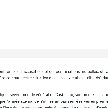
 remplis d'accusations et de récriminations mutuelles, offra
ière compare cette situation à des "vieux crabes furibards" d
quer sévèrement le général de Castelnau, surnommé "le capuc
ue l'armée allemande n'utiliserait pas ses réserves en premièr
à l'invasion. Mordacq reproche également à Castelnau d'avoir 