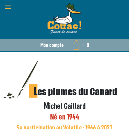
Mon compte
-
0
L
es plumes du Canard
M
ichel Gaillard
Né en 1944
Sa participation au Volatile : 1966 à 2023