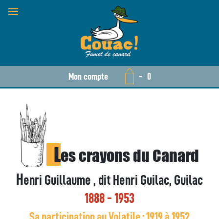
Mon compte
-
0
L
es crayons du Canard
H
enri Guillaume , dit Henri Guilac, Guilac
1888 - 1953
Sa participation au Volatile : 1919 à 1952