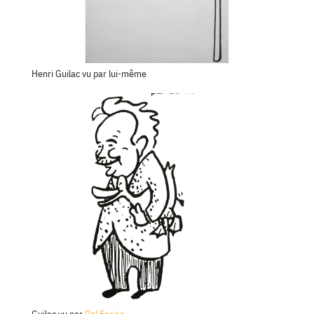
Henri Guilac
vu par lui-même