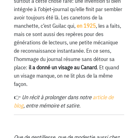
surtout à cette chose rare: une invention si bien
intégrée à l’objet-journal qu’elle finit par sembler
avoir toujours été là. Les canetons de la
manchette, c’est Guilac qui,
en 1925
, les a faits,
mais ce sont aussi des repères pour des
générations de lecteurs, une petite mécanique
de reconnaissance instantanée. En ce sens,
l’hommage du journal résume sans détour sa
place:
il a donné un visage au Canard
. Et quand
un visage manque, on ne lit plus de la même
façon.
👉
Un récit à prolonger dans notre
article de
blog
, entre mémoire et satire.
Que de gentillesse, que de modestie aussi chez