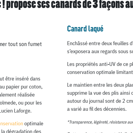
 ! propose ses canards de
3 façons a
Canard laqué
Enchâssé entre deux feuilles d
mer tout son fumet
s’exposera aux regards sous so
Les propriétés anti-UV de ce p
conservation optimale limitant
ut être inséré dans
Le maintien entre les deux pla
au papier pur coton,
supprime la vue des plis ainsi 
ialement réalisée
autour du journal sont de 2 cm
Lolmede, ou pour les
a varié au fil des décennies.
Lucien Laforge.
*Transparence, légèreté, résistance au
onservation
optimale
 la dégradation des