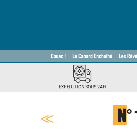
Couac !
Le Canard Enchaîné
Les Révé
EXPEDITION SOUS 24H
N
°