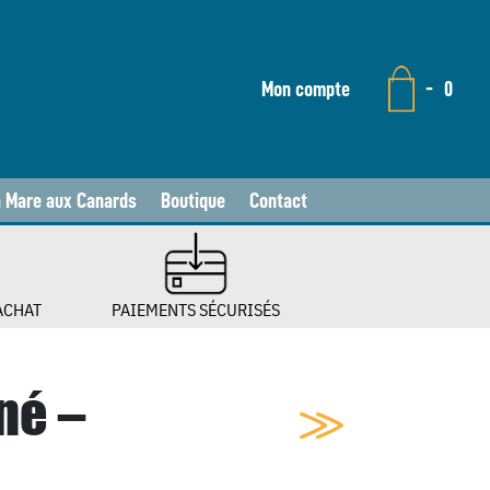
Mon compte
-
0
a Mare aux Canards
Boutique
Contact
ACHAT
PAIEMENTS SÉCURISÉS
né –