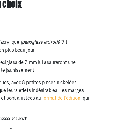
u choix
’acrylique
(plexiglass extrudé*)
il
n plus beau jour.
lexiglass de 2 mm lui assureront une
 le jaunissement.
ques, avec 8 petites pinces nickelées,
que leurs effets indésirables. Les marges
 et sont ajustées au
format de l’édition
, qui
x chocs et aux UV