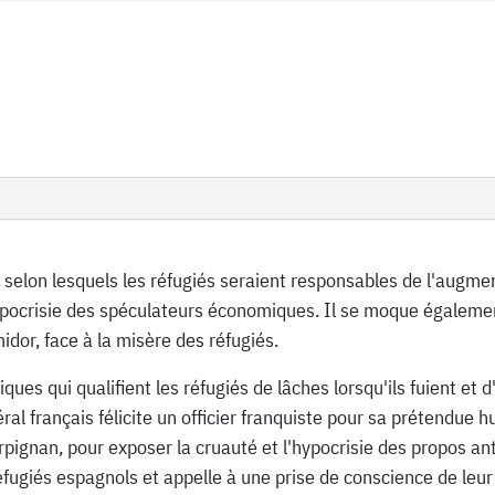
ux selon lesquels les réfugiés seraient responsables de l'augm
l'hypocrisie des spéculateurs économiques. Il se moque égalem
dor, face à la misère des réfugiés.
iques qui qualifient les réfugiés de lâches lorsqu'ils fuient et 
ral français félicite un officier franquiste pour sa prétendue 
rpignan, pour exposer la cruauté et l'hypocrisie des propos an
iés espagnols et appelle à une prise de conscience de leur sou