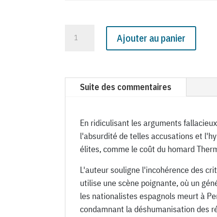
quantité
Ajouter au panier
de
N°
1181
du
Suite des commentaires
Canard
Enchaîné
-
En ridiculisant les arguments fallacie
15
l'absurdité de telles accusations et 
Février
élites, comme le coût du homard Thermi
1939
L'auteur souligne l'incohérence des crit
utilise une scène poignante, où un géné
les nationalistes espagnols meurt à Pe
condamnant la déshumanisation des réfug