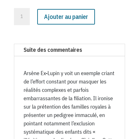
quantité
Ajouter au panier
de
N°
1853
du
Suite des commentaires
Canard
Enchaîné
-
Arsène Ex-Lupin y voit un exemple criant
25
de l’effort constant pour masquer les
Avril
réalités complexes et parfois
1956
embarrassantes de la filiation. Il ironise
sur la prétention des familles royales à
présenter un pedigree immaculé, en
pointant notamment l’exclusion
systématique des enfants dits «