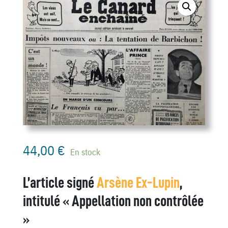
44,00
€
En stock
L’article signé
Arsène Ex-Lupin
,
intitulé «
Appellation non contrôlée
»