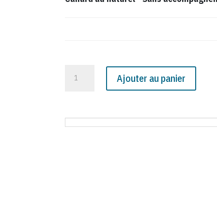
quantité
Ajouter au panier
de
N°
2152
du
Canard
Enchaîné
-
17
Janvier
1962