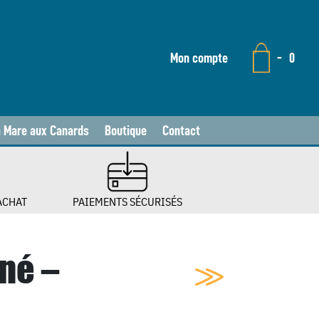
Mon compte
-
0
a Mare aux Canards
Boutique
Contact
ACHAT
PAIEMENTS SÉCURISÉS
né –