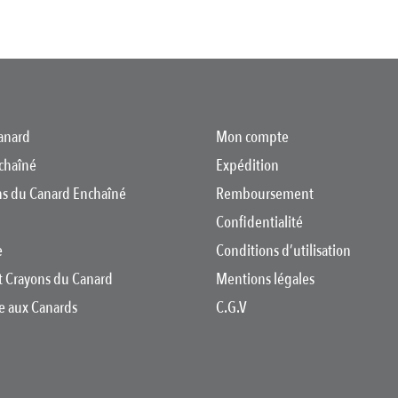
anard
Mon compte
chaîné
Expédition
ons du Canard Enchaîné
Remboursement
Confidentialité
e
Conditions d’utilisation
t Crayons du Canard
Mentions légales
re aux Canards
C.G.V