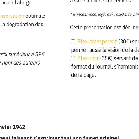
a varié au fil des décennies.
Lucien Laforge.
*Transparence, légèreté, résistance au
onservation
optimale
 la dégradation des
Cette présentation est décliné
Plexi transparent
(30€) ser
permet aussi la vision de la d
prix supérieur à 59€
Plexi noir
(35€) servant de 
 le nom des auteurs
format du journal, s’harmonis
de la page.
nvier 1962
t laissant s’exprimer tout son fumet originel