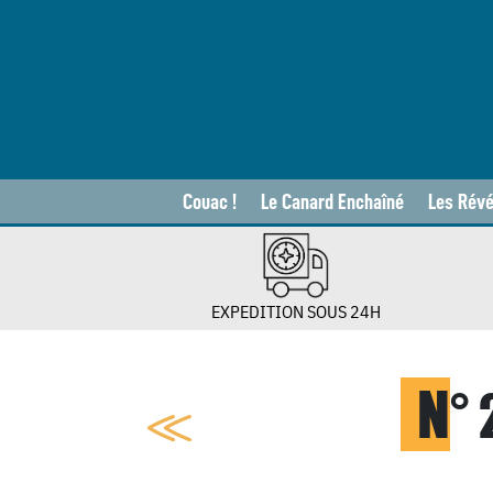
Couac !
Le Canard Enchaîné
Les Révé
EXPEDITION SOUS 24H
N
°