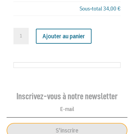
Sous-total
34,00 €
quantité
Ajouter au panier
de
N°
2153
du
Canard
Enchaîné
-
Inscrivez-vous à notre newsletter
24
Janvier
1962
S'inscrire