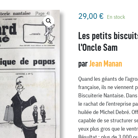
29,00
€
En stock
Les petits biscui
l’Oncle Sam
par
Jean Manan
Quand les géants de l’agroa
française, ils ne viennent
Biscuiterie Nantaise. Dan
le rachat de l’entreprise p
huilée de Michel Debré. Offi
capable de se structurer se
yeux plus gros que le ventr
Résultat : plus de 3 000 o