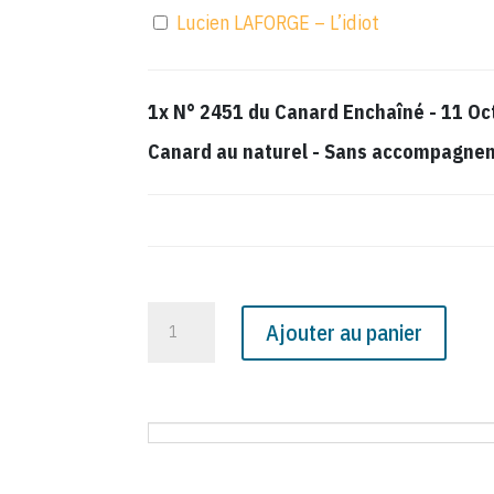
Lucien LAFORGE – L’idiot
1x
N° 2451 du Canard Enchaîné - 11 Oc
Canard au naturel
-
Sans accompagnemen
quantité
Ajouter au panier
de
N°
2451
du
Canard