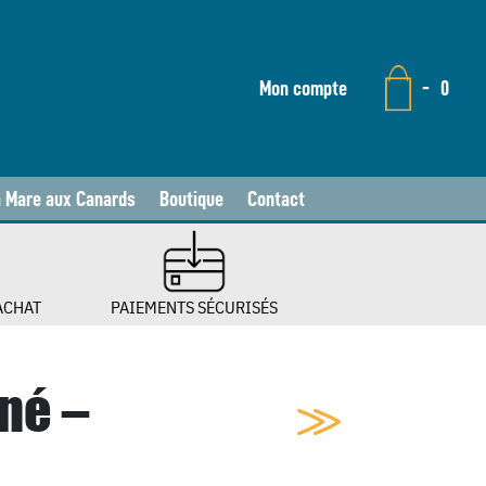
Mon compte
-
0
a Mare aux Canards
Boutique
Contact
ACHAT
PAIEMENTS SÉCURISÉS
né –