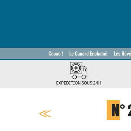
Couac !
Le Canard Enchaîné
Les Révé
EXPEDITION SOUS 24H
N
°