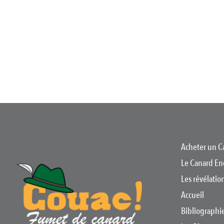
Enchaîné
-
11
Octobre
1967
Acheter un C
Le Canard En
Les révélati
Accueil
Bibliographi