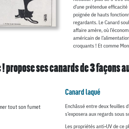
d’une prétendue efficacité 
poignée de hauts fonctionn
regardants. Le Canard sou
affaire amère, où l’économie
américain de l’alimentation 
croquants ! Et comme Mong
 ! propose ses canards de
3 façons a
Canard laqué
Enchâssé entre deux feuilles d
mer tout son fumet
s’exposera aux regards sous so
Les propriétés anti-UV de ce p