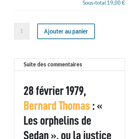
Sous-total
19,00 €
quantité
Ajouter au panier
de
N°
3044
du
Suite des commentaires
Canard
Enchaîné
-
28 février 1979,
28
Février
Bernard Thomas
: «
1979
Les orphelins de
Sedan », ou la justice