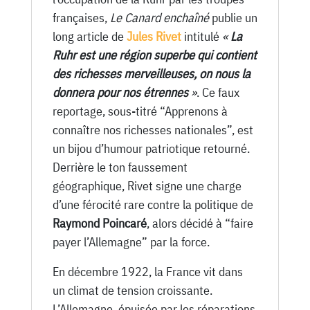
20
françaises,
Le Canard enchaîné
publie un
Décembre
long article de
Jules Rivet
intitulé
«
La
1922
Ruhr est une région superbe qui contient
des richesses merveilleuses, on nous la
donnera pour nos étrennes
»
. Ce faux
reportage, sous-titré “Apprenons à
connaître nos richesses nationales”, est
un bijou d’humour patriotique retourné.
Derrière le ton faussement
géographique, Rivet signe une charge
d’une férocité rare contre la politique de
Raymond Poincaré
, alors décidé à “faire
payer l’Allemagne” par la force.
En décembre 1922, la France vit dans
un climat de tension croissante.
L’Allemagne, épuisée par les réparations