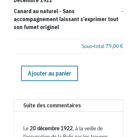
Décembre 1922
Canard au naturel
-
Sans
-
accompagnement laissant s’exprimer tout
son fumet originel
Sous-total
79,00 €
Ajouter au panier
quantité
de
N°
338
Suite des commentaires
du
Canard
Enchaîné
Le
20 décembre 1922
, à la veille de
-
l’occupation de la Ruhr par les troupes