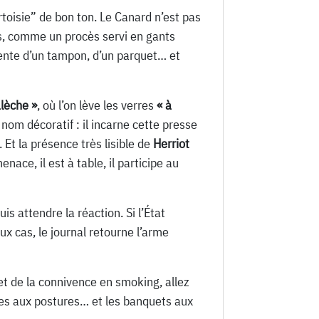
rtoisie” de bon ton. Le Canard n’est pas
es, comme un procès servi en gants
tente d’un tampon, d’un parquet… et
lèche »
, où l’on lève les verres
« à
 nom décoratif : il incarne cette presse
. Et la présence très lisible de
Herriot
nace, il est à table, il participe au
is attendre la réaction. Si l’État
deux cas, le journal retourne l’arme
 et de la connivence en smoking, allez
uves aux postures… et les banquets aux