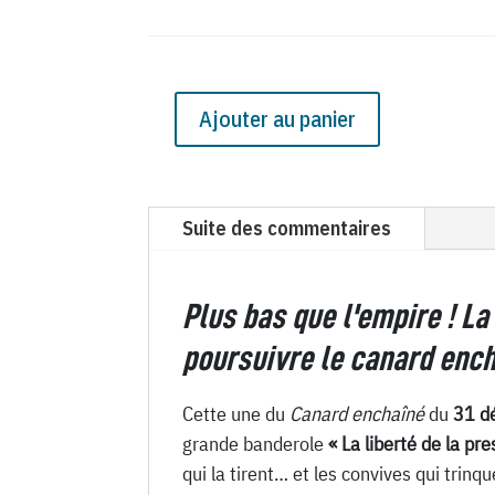
Ajouter au panier
quantité
de
N°
444
Suite des commentaires
du
Canard
Plus bas que l'empire ! La
Enchaîné
-
poursuivre le canard enc
31
Décembre
Cette une du
Canard enchaîné
du
31 d
1924
grande banderole
« La liberté de la pr
qui la tirent… et les convives qui trinq