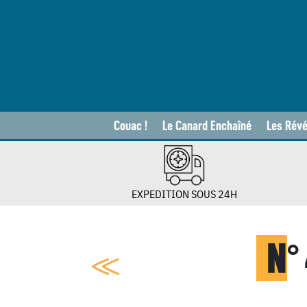
Couac !
Le Canard Enchaîné
Les Révé
EXPEDITION SOUS 24H
N
°