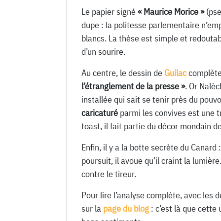
Le papier signé
« Maurice Morice »
(pse
dupe : la politesse parlementaire n’em
blancs. La thèse est simple et redouta
d’un sourire.
Au centre, le dessin de
Guilac
complète 
l’étranglement de la presse »
. Or Nalèc
installée qui sait se tenir près du pouv
caricaturé
parmi les convives est une tro
toast, il fait partie du décor mondain d
Enfin, il y a la botte secrète du Canard 
poursuit, il avoue qu’il craint la lumièr
contre le tireur.
Pour lire l’analyse complète, avec les 
sur la
page du blog
: c’est là que cette