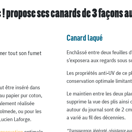
 ! propose ses canards de
3 façons a
Canard laqué
Enchâssé entre deux feuilles d
mer tout son fumet
s’exposera aux regards sous so
Les propriétés anti-UV de ce p
conservation optimale limitant
ut être inséré dans
Le maintien entre les deux pla
au papier pur coton,
supprime la vue des plis ainsi 
ialement réalisée
autour du journal sont de 2 cm
Lolmede, ou pour les
a varié au fil des décennies.
Lucien Laforge.
*Transparence, légèreté, résistance au
onservation
optimale