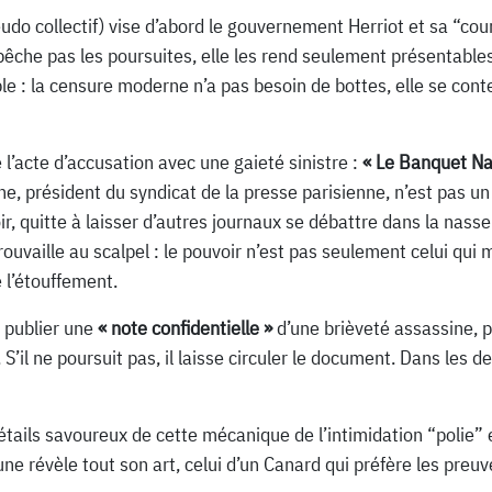
udo collectif) vise d’abord le gouvernement Herriot et sa “cou
pêche pas les poursuites, elle les rend seulement présentabl
ble : la censure moderne n’a pas besoin de bottes, elle se con
l’acte d’accusation avec une gaieté sinistre :
« Le Banquet Na
he, président du syndicat de la presse parisienne, n’est pas un
oir, quitte à laisser d’autres journaux se débattre dans la nasse
uvaille au scalpel : le pouvoir n’est pas seulement celui qui me
e l’étouffement.
: publier une
« note confidentielle »
d’une brièveté assassine, pu
e. S’il ne poursuit pas, il laisse circuler le document. Dans les 
détails savoureux de cette mécanique de l’intimidation “polie”
 une révèle tout son art, celui d’un Canard qui préfère les pre