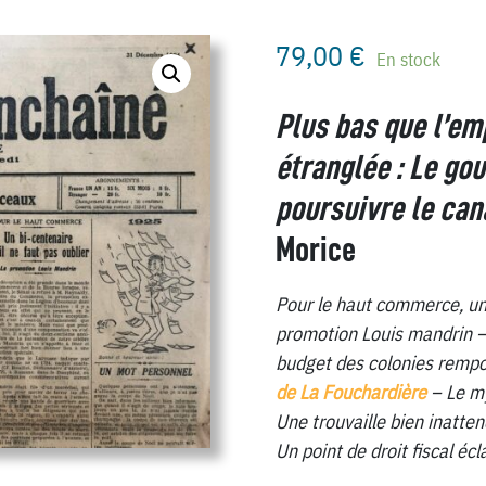
79,00
€
En stock
Plus bas que l’emp
étranglée : Le go
poursuivre le can
Morice
Pour le haut commerce, un b
promotion Louis mandrin –
budget des colonies rempo
de La Fouchardière
– Le m
Une trouvaille bien inatte
Un point de droit fiscal écla