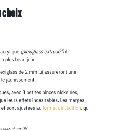
u choix
’acrylique
(plexiglass extrudé*)
il
n plus beau jour.
lexiglass de 2 mm lui assureront une
 le jaunissement.
ques, avec 8 petites pinces nickelées,
que leurs effets indésirables. Les marges
 et sont ajustées au
format de l’édition
, qui
x chocs et aux UV