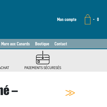
Mon compte
-
0
a Mare aux Canards
Boutique
Contact
ACHAT
PAIEMENTS SÉCURISÉS
né –