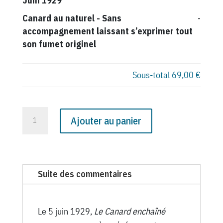
Juin 1929
Canard au naturel
-
Sans
-
accompagnement laissant s’exprimer tout
son fumet originel
Sous-total
69,00 €
quantité
Ajouter au panier
de
N°
675
du
Suite des commentaires
Canard
Enchaîné
-
Le 5 juin 1929,
Le Canard enchaîné
5