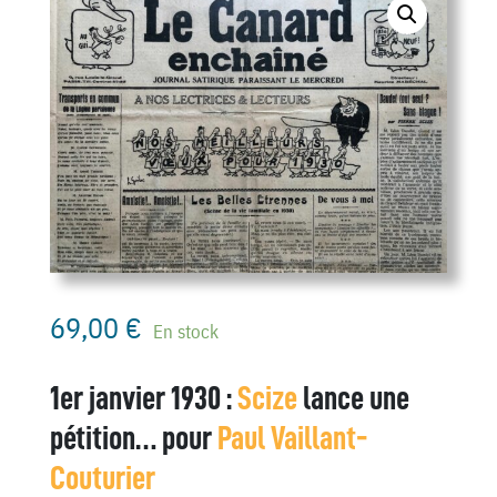
69,00
€
En stock
1er janvier 1930 :
Scize
lance une
pétition… pour
Paul Vaillant-
Couturier