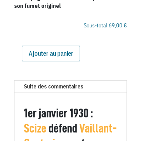
son fumet originel
Sous-total
69,00 €
Ajouter au panier
quantité
de
N°
705
Suite des commentaires
du
Canard
Enchaîné
1er janvier 1930 :
-
1
Scize
défend
Vaillant-
Janvier