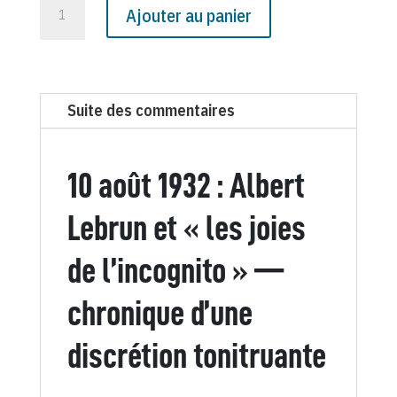
quantité
Ajouter au panier
de
N°
841
du
Suite des commentaires
Canard
Enchaîné
-
10 août 1932 : Albert
10
Août
Lebrun et « les joies
1932
de l’incognito » —
chronique d’une
discrétion tonitruante