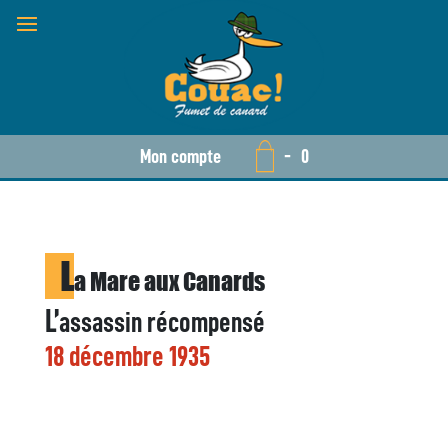
Mon compte
-
0
L
a Mare aux Canards
L’
assassin récompensé
18 décembre 1935